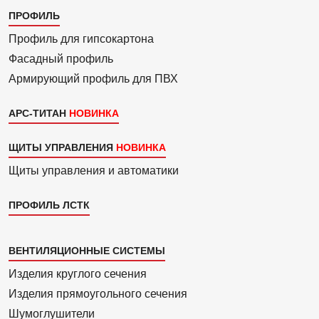
Каталог
ПРОФИЛЬ
3
Профиль для гипсо­картона
Фасадный профиль
Армиру­ю­щий профиль для ПВХ
АРС-ТИТАН
ЩИТЫ УПРАВЛЕНИЯ
Щиты управления и автоматики
ПРОФИЛЬ ЛСТК
Каталог
ВЕНТИЛЯЦИОННЫЕ СИСТЕМЫ
4
Изделия круглого сечения
Изделия прямоуголь­ного сечения
Шумоглушители