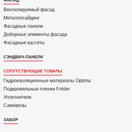
Каталог
2
Вентилиру­емый фасад
Металло­сайдинг
Фасадные панели
Доборные элементы фасада
Фасадные кассеты
СЭНДВИЧ-ПАНЕЛИ
СОПУТСТВУЮЩИЕ ТОВАРЫ
Гидроизоля­ционные материалы Optima
Подкровель­ные пленки Folder
Уплотнители
Саморезы
ЗАБОР