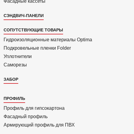
Фасадные кассеты
СЭНДВИЧ-ПАНЕЛИ
СОПУТСТВУЮЩИЕ ТОВАРЫ
Гидроизоля­ционные материалы Optima
Подкровель­ные пленки Folder
Уплотнители
Саморезы
ЗАБОР
Каталог
ПРОФИЛЬ
3
Профиль для гипсо­картона
Фасадный профиль
Армиру­ю­щий профиль для ПВХ