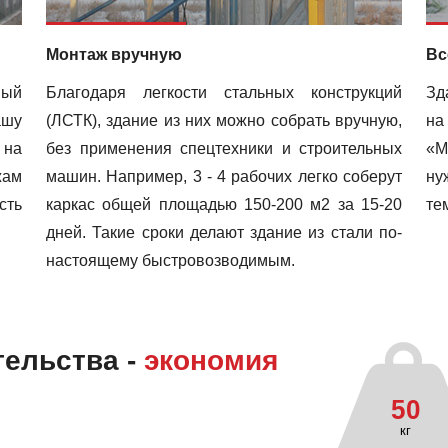
Монтаж вручную
Вс
мый
Благодаря легкости стальных конструкций
Зд
ашу
(ЛСТК), здание из них можно собрать вручную,
на
 на
без применения спецтехники и строительных
«М
жам
машин. Например, 3 - 4 рабочих легко соберут
ну
сть
каркас общей площадью 150-200 м2 за 15-20
те
дней. Такие сроки делают здание из стали по-
настоящему быстровозводимым.
тельства -
экономия
50
кг