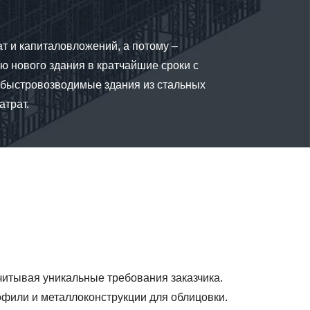
т и капиталовложений, а потому –
ю нового здания в кратчайшие сроки с
 быстровозводимые здания из стальных
атрат.
читывая уникальные требования заказчика.
фили и металлоконструкции для облицовки.