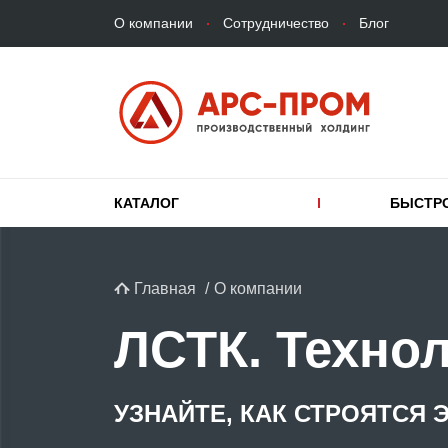
Верхнее
Перейти
О компании
Сотрудничество
Блог
меню
к
основному
содержанию
Основная
КАТАЛОГ
БЫСТР
навигация
Строка
Главная
О компании
навигации
ЛСТК. Техно
УЗНАЙТЕ, КАК СТРОЯТСЯ