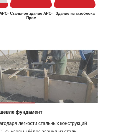
 АРС-
Стальное здание АРС-
Здание из газоблока
Пром
шевле фундамент
агодаря легкости стальных конструкций
СТК), удельный вес здания из стали