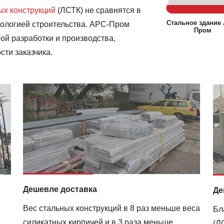
ых конструкций
(ЛСТК) не сравнятся в
Стальное здание
нологией строительства. АРС-Пром
Пром
ой разработки и производства,
ти заказчика.
Дешевле доставка
Де
Вес стальных конструкций в 8 раз меньше веса
Бл
силикатных кирпичей и в 3 раза меньше
(Л