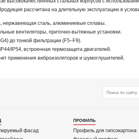
азе высококачественных стальных корпусов с использован
Продукция рассчитана на длительную эксплуатацию в услов
, нержавеющая сталь, алюминиевые сплавы.
льные вентиляторы, приточно-вытяжные установки.
G4) до тонкой фильтрации (F5–F9).
44/IP54, встроенная термозащита двигателей.
чет применения виброизоляторов и шумоглушителей.
Поиск
алог
Каталог
Д
ПРОФИЛЬ
3
лиру­емый фасад
Профиль для гипсо­картона