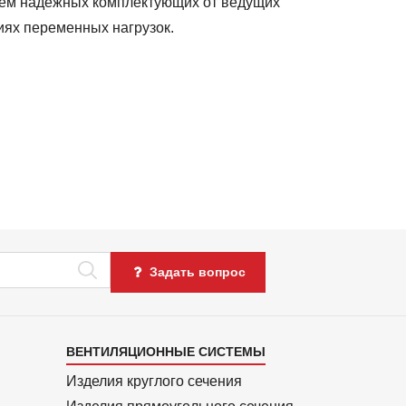
ием надежных комплектующих от ведущих
иях переменных нагрузок.
Задать вопрос
Каталог
ВЕНТИЛЯЦИОННЫЕ СИСТЕМЫ
4
Изделия круглого сечения