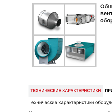
Вентиляционное
Общ
оборудование
вен
от
обо
компании
«АРС-
Пром»
ТЕХНИЧЕСКИЕ ХАРАКТЕРИСТИКИ
ПР
Технические характеристики оборуд