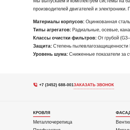
Мы выпускаем и комплектуем системы на б
производителей двигателей и электроники. 
Материалы корпусов:
Оцинкованная сталь
Типы агрегатов:
Радиальные, осевые, кана
Классы очистки фильтров:
От грубой (G3–
Защита:
Степень пылевлагозащищенности IP
Уровень шума:
Сниженные показатели за с
+7 (3452) 688-001
ЗАКАЗАТЬ ЗВОНОК
Каталог
Кат
КРОВЛЯ
ФАСА
1
2
Металлочерепица
Венти