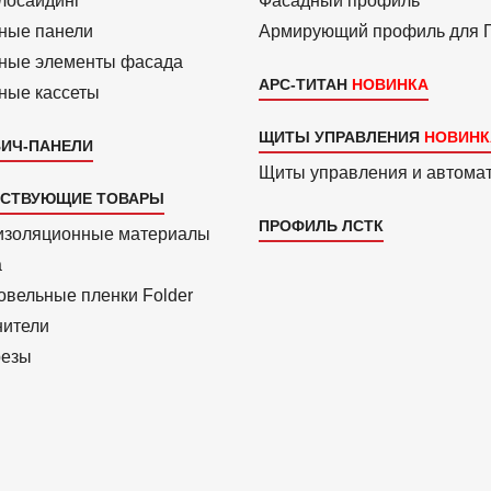
ло­сайдинг
Фасадный профиль
ные панели
Армиру­ю­щий профиль для
ные элементы фасада
АРС-ТИТАН
ные кассеты
ЩИТЫ УПРАВЛЕНИЯ
ИЧ-ПАНЕЛИ
Щиты управления и автома
ТСТВУЮЩИЕ ТОВАРЫ
ПРОФИЛЬ ЛСТК
изоля­ционные материалы
a
вель­ные пленки Folder
нители
езы