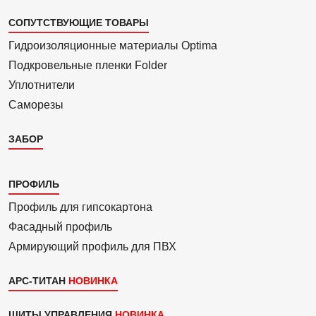
СОПУТСТВУЮЩИЕ ТОВАРЫ
Гидроизоля­ционные материалы Optima
Подкровель­ные пленки Folder
Уплотнители
Саморезы
ЗАБОР
Каталог
ПРОФИЛЬ
3
Профиль для гипсо­картона
Фасадный профиль
Армиру­ю­щий профиль для ПВХ
АРС-ТИТАН
ЩИТЫ УПРАВЛЕНИЯ