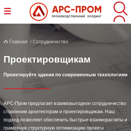
Перейти
☰
к
основному
содержанию
Строка
Главная
Сотрудничество
навигации
Проектиров­щикам
Проектируйте здания по современным технологиям
АРС-Пром предлагает взаимовыгодное сотрудничество
сторонним архитекторам и проектировщикам. Наш
подход позволяет обеспечить быстрые взаиморасчеты и
грамотную структурную оптимизацию проекта.