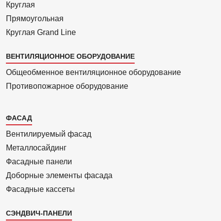
Круглая
Прямоуголь­ная
Круглая Grand Line
ВЕНТИЛЯЦИОННОЕ ОБОРУДОВАНИЕ
Общеобменное вентиляционное оборудование
Противопожарное оборудование
Каталог
ФАСАД
2
Вентилиру­емый фасад
Металло­сайдинг
Фасадные панели
Доборные элементы фасада
Фасадные кассеты
СЭНДВИЧ-ПАНЕЛИ