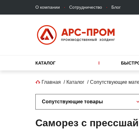
Верхнее
Перейти
О компании
Сотрудничество
Блог
меню
к
основному
содержанию
Основная
КАТАЛОГ
БЫСТР
навигация
Строка
Главная
Каталог
Сопутствующие мат
навигации
Сопутствующие товары
Саморез с прессшай