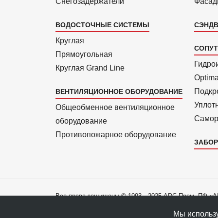
Снегозадержатели
Фасад
ВОДОСТОЧНЫЕ СИСТЕМЫ
СЭНДВ
Круглая
СОПУ
Прямоуголь­ная
Гидро
Круглая Grand Line
Optim
Подкро
ВЕНТИЛЯЦИОННОЕ ОБОРУДОВАНИЕ
Уплот
Общеобменное вентиляционное
Самор
оборудование
Противопожарное оборудование
ЗАБОР
Все права защищены © 1993—2025 АРС-Пром, ПФ «
Все права на материалы сайта принадлежат правооб
Мы использу
Политика конфиденциальности данных