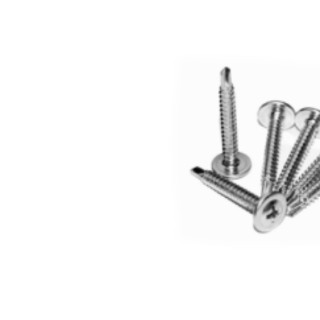
Саморез
с
прессшайбой
4,2×32