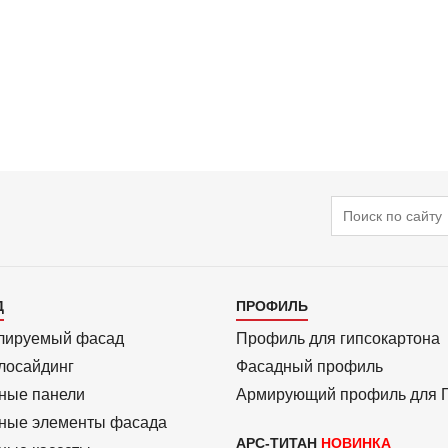
Поиск
алог
Каталог
Д
ПРОФИЛЬ
3
лиру­емый фасад
Профиль для гипсо­картона
ло­сайдинг
Фасадный профиль
ные панели
Армиру­ю­щий профиль для
ные элементы фасада
АРС-ТИТАН