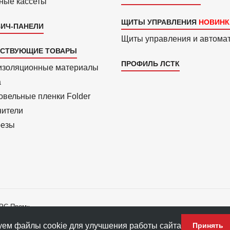
ные кассеты
ЩИТЫ УПРАВЛЕНИЯ
ИЧ-ПАНЕЛИ
Щиты управления и автома
ТСТВУЮЩИЕ ТОВАРЫ
ПРОФИЛЬ ЛСТК
изоля­ционные материалы
a
вель­ные пленки Folder
нители
езы
АРС-Пром»
ладателю ПФ «АРС-Пром».
ем файлы cookie для улучшения работы сайта
Принять