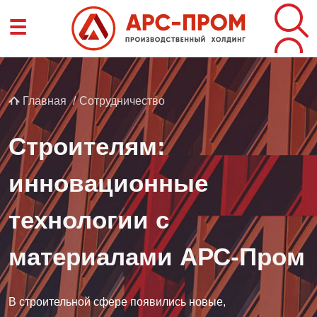
Перейти
☰
к
основному
содержанию
Строка
Главная
Сотрудничество
навигации
Строителям:
инновационные
технологии с
материалами АРС-Пром
В строительной сфере появились новые,