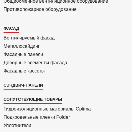
Общеобменное вентиляционное оборудование
Противопожарное оборудование
Каталог
ФАСАД
2
Вентилиру­емый фасад
Металло­сайдинг
Фасадные панели
Доборные элементы фасада
Фасадные кассеты
СЭНДВИЧ-ПАНЕЛИ
СОПУТСТВУЮЩИЕ ТОВАРЫ
Гидроизоля­ционные материалы Optima
Подкровель­ные пленки Folder
Уплотнители