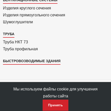
Каталог
4
Изделия круглого сечения
Изделия прямоуголь­ного сечения
Шумоглушители
ТРУБА
Труба НКТ 73
Труба профильная
БЫСТРОВОЗВОДИМЫЕ ЗДАНИЯ
Все права защищены © 1993—2025 АРС-Пром, ПФ «АРС-Пром»
Мы используем файлы cookie для улучшения
Все права на материалы сайта принадлежат правообладателю ПФ
работы сайта
«АРС-Пром».
Политика конфиденциальности данных
Принять