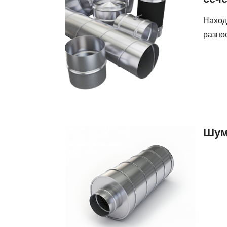
круглого
сечения
Наход
разно
Вентиляционное
Шум
оборудование