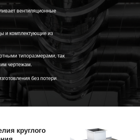
вливает вентиляционные
ы и комплектующие из
артными типоразмерами, так
шим чертежам.
изготовления без потери
Вентиляционные
елия круглого
системы
ения