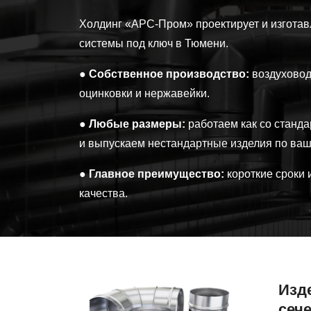
Холдинг «АРС-Пром» проектирует и изгота
системы под ключ в Тюмени.
●
Собственное производство:
воздуховод
оцинковки и нержавейки.
●
Любые размеры:
работаем как со станд
и выпускаем нестандартные изделия по ва
●
Главное преимущество:
короткие сроки 
качества.
Вентиляционные
Изд
системы
сеч