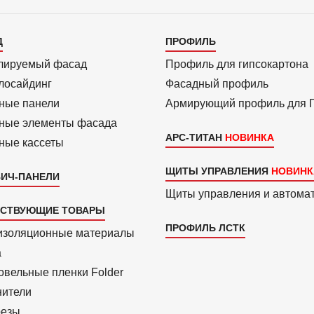
алог
Каталог
Д
ПРОФИЛЬ
3
лиру­емый фасад
Профиль для гипсо­картона
ло­сайдинг
Фасадный профиль
ные панели
Армиру­ю­щий профиль для
ные элементы фасада
АРС-ТИТАН
ные кассеты
ЩИТЫ УПРАВЛЕНИЯ
ИЧ-ПАНЕЛИ
Щиты управления и автома
ТСТВУЮЩИЕ ТОВАРЫ
ПРОФИЛЬ ЛСТК
изоля­ционные материалы
a
вель­ные пленки Folder
нители
езы