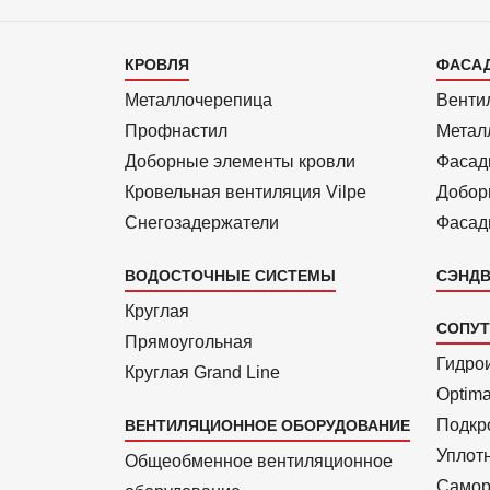
Каталог
Кат
КРОВЛЯ
ФАСА
1
2
Металлочерепица
Венти
Профнастил
Метал
Доборные элементы кровли
Фасад
Кровельная вентиляция Vilpe
Добор
Снегозадержатели
Фасад
ВОДОСТОЧНЫЕ СИСТЕМЫ
СЭНДВ
Круглая
СОПУ
Прямоуголь­ная
Гидро
Круглая Grand Line
Optim
Подкро
ВЕНТИЛЯЦИОННОЕ ОБОРУДОВАНИЕ
Уплот
Общеобменное вентиляционное
Самор