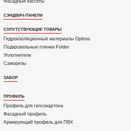
Фасадные кассеты
СЭНДВИЧ-ПАНЕЛИ
СОПУТСТВУЮЩИЕ ТОВАРЫ
Гидроизоля­ционные материалы Optima
Подкровель­ные пленки Folder
Уплотнители
Саморезы
ЗАБОР
Каталог
ПРОФИЛЬ
3
Профиль для гипсо­картона
Фасадный профиль
Армиру­ю­щий профиль для ПВХ