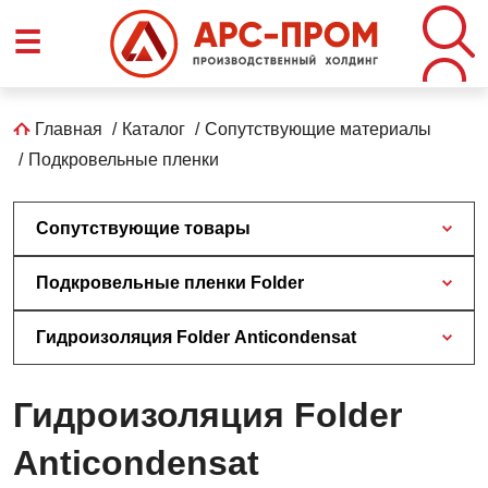
Перейти
☰
к
основному
содержанию
Строка
Главная
Каталог
Сопутствующие материалы
Подкровельные пленки
навигации
Сопутствующие товары
Подкровельные пленки Folder
Гидроизоляция Folder Anticondensat
Гидроизоляция Folder
Anticondensat