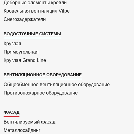
Доборные элементы кровли
Кровельная вентиляция Vilpe
Снегозадержатели
ВОДОСТОЧНЫЕ СИСТЕМЫ
Круглая
Прямоуголь­ная
Круглая Grand Line
ВЕНТИЛЯЦИОННОЕ ОБОРУДОВАНИЕ
Общеобменное вентиляционное оборудование
Противопожарное оборудование
Каталог
ФАСАД
2
Вентилиру­емый фасад
Металло­сайдинг