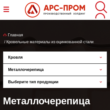
Перейти
☰
к
основному
содержанию
Строка
Главная
Кровельные материалы из оцинкованной стали
навигации
Кровля
Металлочерепица
Выберите тип продукции
Металлочерепица