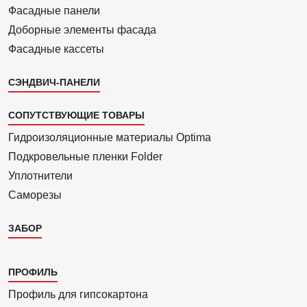
Фасадные панели
Доборные элементы фасада
Фасадные кассеты
СЭНДВИЧ-ПАНЕЛИ
СОПУТСТВУЮЩИЕ ТОВАРЫ
Гидроизоля­ционные материалы Optima
Подкровель­ные пленки Folder
Уплотнители
Саморезы
ЗАБОР
Каталог
ПРОФИЛЬ
3
Профиль для гипсо­картона