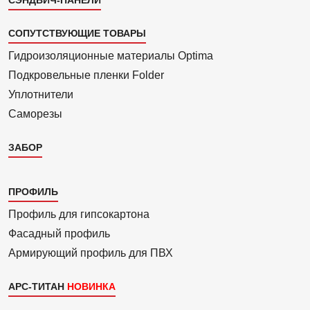
СОПУТСТВУЮЩИЕ ТОВАРЫ
Гидроизоля­ционные материалы Optima
Подкровель­ные пленки Folder
Уплотнители
Саморезы
ЗАБОР
Каталог
ПРОФИЛЬ
3
Профиль для гипсо­картона
Фасадный профиль
Армиру­ю­щий профиль для ПВХ
АРС-ТИТАН