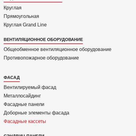
Круглая
Прямоуголь­ная
Круглая Grand Line
ВЕНТИЛЯЦИОННОЕ ОБОРУДОВАНИЕ
Общеобменное вентиляционное оборудование
Противопожарное оборудование
Каталог
ФАСАД
2
Вентилиру­емый фасад
Металло­сайдинг
Фасадные панели
Доборные элементы фасада
Фасадные кассеты
СЭНДВИЧ-ПАНЕЛИ