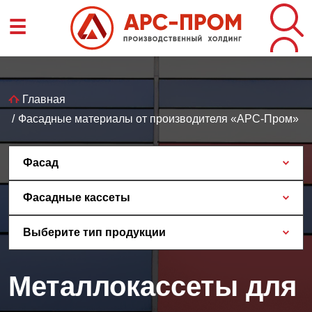
Перейти
☰
к
основному
содержанию
Строка
Главная
Фасадные материалы от производителя «АРС-Пром»
навигации
Фасад
Фасадные кассеты
Выберите тип продукции
Металлокассеты для