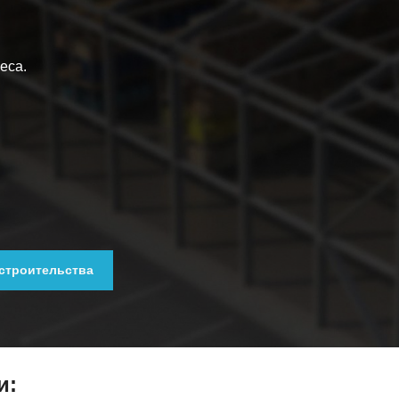
еса.
 строительства
и: