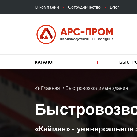
Верхнее
Перейти
О компании
Сотрудничество
Блог
меню
к
основному
содержанию
Основная
КАТАЛОГ
БЫСТР
навигация
Строка
Главная
Быстровозводимые здания
навигации
Быстровозво
«Кайман» - универсальное 