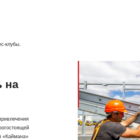
с-клубы.
ь на
 привлечения
рогостоящей
ы «Каймана»