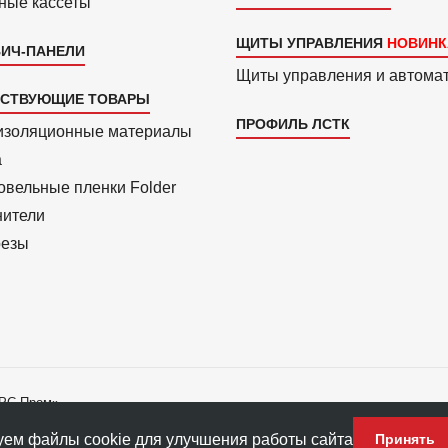
ные кассеты
ЩИТЫ УПРАВЛЕНИЯ
ИЧ-ПАНЕЛИ
Щиты управления и автома
ТСТВУЮЩИЕ ТОВАРЫ
ПРОФИЛЬ ЛСТК
изоля­ционные материалы
a
вель­ные пленки Folder
нители
езы
АРС-Пром»
ладателю ПФ «АРС-Пром».
ем файлы cookie для улучшения работы сайта
Принять