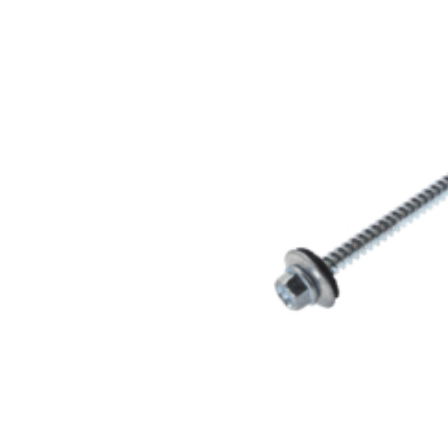
Саморез
кровельный
4,8×70