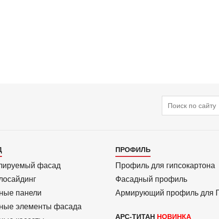
Поиск
алог
Каталог
Д
ПРОФИЛЬ
3
лиру­емый фасад
Профиль для гипсо­картона
ло­сайдинг
Фасадный профиль
ные панели
Армиру­ю­щий профиль для
ные элементы фасада
АРС-ТИТАН