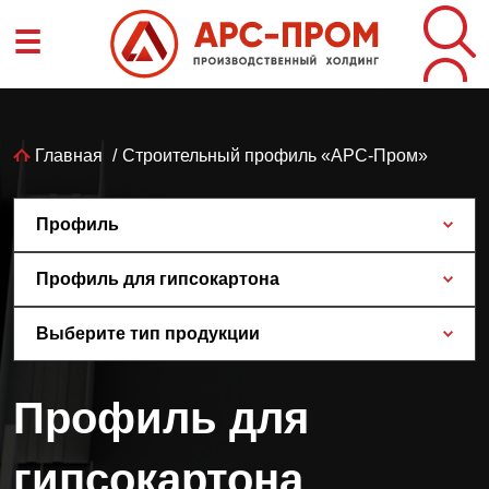
Перейти
☰
к
основному
содержанию
Строка
Главная
Строительный профиль «АРС-Пром»
навигации
Профиль
Профиль для гипсокартона
Выберите тип продукции
Профиль для
гипсокартона