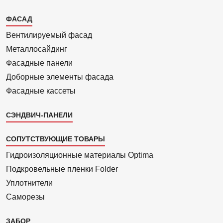
Каталог
ФАСАД
2
Вентилиру­емый фасад
Металло­сайдинг
Фасадные панели
Доборные элементы фасада
Фасадные кассеты
СЭНДВИЧ-ПАНЕЛИ
СОПУТСТВУЮЩИЕ ТОВАРЫ
Гидроизоля­ционные материалы Optima
Подкровель­ные пленки Folder
Уплотнители
Саморезы
ЗАБОР