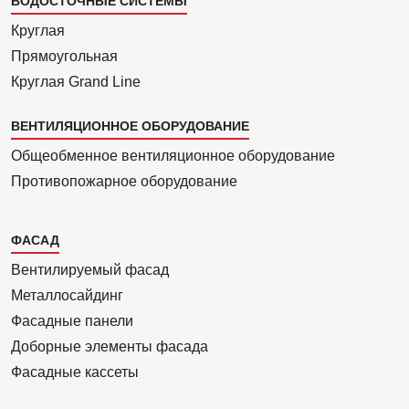
ВОДОСТОЧНЫЕ СИСТЕМЫ
Круглая
Прямоуголь­ная
Круглая Grand Line
ВЕНТИЛЯЦИОННОЕ ОБОРУДОВАНИЕ
Общеобменное вентиляционное оборудование
Противопожарное оборудование
Каталог
ФАСАД
2
Вентилиру­емый фасад
Металло­сайдинг
Фасадные панели
Доборные элементы фасада
Фасадные кассеты