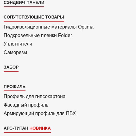
СЭНДВИЧ-ПАНЕЛИ
СОПУТСТВУЮЩИЕ ТОВАРЫ
Гидроизоля­ционные материалы Optima
Подкровель­ные пленки Folder
Уплотнители
Саморезы
ЗАБОР
Каталог
ПРОФИЛЬ
3
Профиль для гипсо­картона
Фасадный профиль
Армиру­ю­щий профиль для ПВХ
АРС-ТИТАН