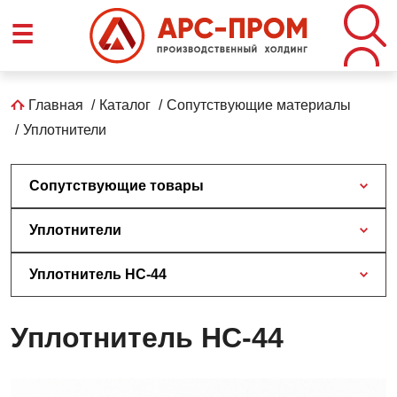
Перейти
☰
к
основному
содержанию
Строка
Главная
Каталог
Сопутствующие материалы
Уплотнители
навигации
Сопутствующие товары
Уплотнители
Уплотнитель НС-44
Уплотнитель НС-44
Уплотнитель