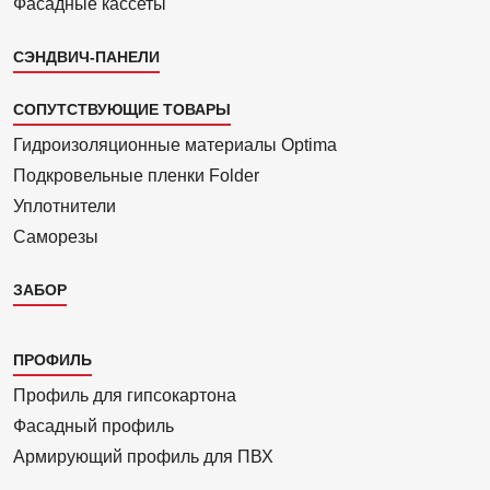
Фасадные кассеты
СЭНДВИЧ-ПАНЕЛИ
СОПУТСТВУЮЩИЕ ТОВАРЫ
Гидроизоля­ционные материалы Optima
Подкровель­ные пленки Folder
Уплотнители
Саморезы
ЗАБОР
Каталог
ПРОФИЛЬ
3
Профиль для гипсо­картона
Фасадный профиль
Армиру­ю­щий профиль для ПВХ