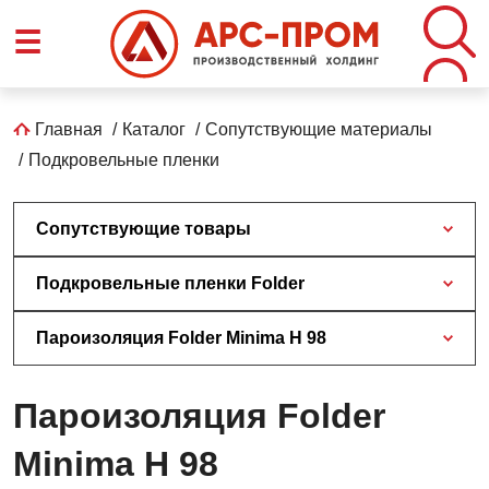
Перейти
☰
к
основному
содержанию
Строка
Главная
Каталог
Сопутствующие материалы
Подкровельные пленки
навигации
Сопутствующие товары
Подкровельные пленки Folder
Пароизоляция Folder Minima H 98
Пароизоляция Folder
Minima H 98