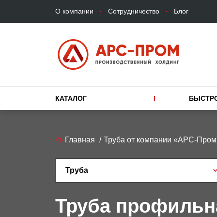
Верхнее
Перейти
О компании
Сотрудничество
Блог
меню
к
основному
содержанию
Основная
КАТАЛОГ
БЫСТР
навигация
Строка
Главная
Труба от компании «АРС-Пром
навигации
Труба
Труба профильн