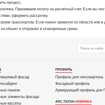
ить процесс.
латежа. Принимаем оплату на расчетный счет. Если вы пос
стями, оформить рассрочку.
своим транспортом. Если нужно привезти по области или в
на объект и отгружает в оговоренные сроки.
Поиск
алог
Каталог
Д
ПРОФИЛЬ
3
лиру­емый фасад
Профиль для гипсо­картона
ло­сайдинг
Фасадный профиль
ные панели
Армиру­ю­щий профиль для
ные элементы фасада
АРС-ТИТАН
ные кассеты