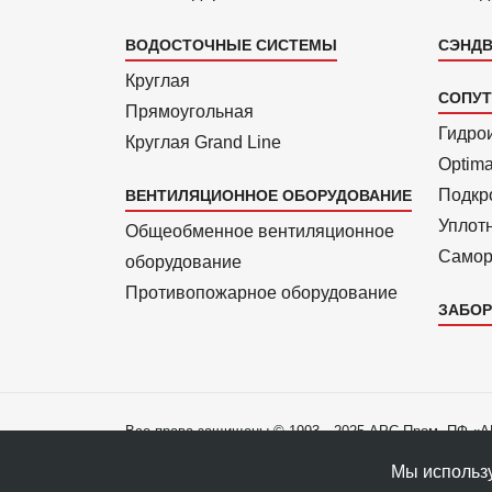
ВОДОСТОЧНЫЕ СИСТЕМЫ
СЭНДВ
Круглая
СОПУ
Прямоуголь­ная
Гидро
Круглая Grand Line
Optim
Подкро
ВЕНТИЛЯЦИОННОЕ ОБОРУДОВАНИЕ
Уплот
Общеобменное вентиляционное
Самор
оборудование
Противопожарное оборудование
ЗАБОР
Все права защищены © 1993—2025 АРС-Пром, ПФ «
Все права на материалы сайта принадлежат правооб
Мы использу
Политика конфиденциальности данных