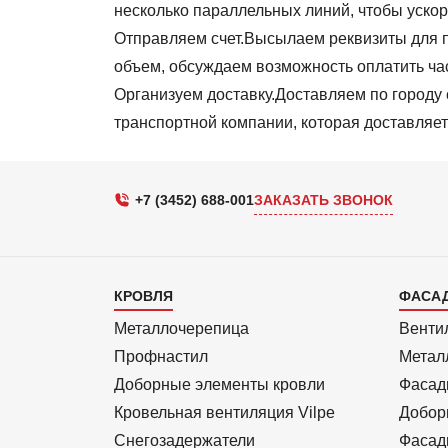
несколько параллельных линий, чтобы ускор
Отправляем счет.Высылаем реквизиты для п
объем, обсуждаем возможность оплатить ча
Организуем доставку.Доставляем по городу 
транспортной компании, которая доставляет 
+7 (3452) 688-001
ЗАКАЗАТЬ ЗВОНОК
Каталог
Кат
КРОВЛЯ
ФАСА
1
2
Металлочерепица
Венти
Профнастил
Метал
Доборные элементы кровли
Фасад
Кровельная вентиляция Vilpe
Добор
Снегозадержатели
Фасад