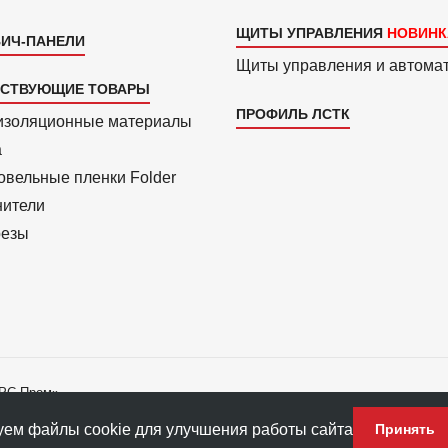
ЩИТЫ УПРАВЛЕНИЯ
ИЧ-ПАНЕЛИ
Щиты управления и автома
ТСТВУЮЩИЕ ТОВАРЫ
ПРОФИЛЬ ЛСТК
изоля­ционные материалы
a
вель­ные пленки Folder
нители
езы
АРС-Пром»
ладателю ПФ «АРС-Пром».
ем файлы cookie для улучшения работы сайта
Принять