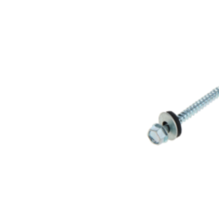
Саморез
кровельный
4,8×50