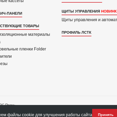
ные кассеты
ЩИТЫ УПРАВЛЕНИЯ
ИЧ-ПАНЕЛИ
Щиты управления и автома
ТСТВУЮЩИЕ ТОВАРЫ
ПРОФИЛЬ ЛСТК
изоля­ционные материалы
a
вель­ные пленки Folder
нители
езы
АРС-Пром»
ладателю ПФ «АРС-Пром».
ем файлы cookie для улучшения работы сайта
Принять