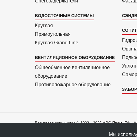
Снегозадержатели
Фасад
ВОДОСТОЧНЫЕ СИСТЕМЫ
СЭНДВ
Круглая
СОПУ
Прямоуголь­ная
Гидро
Круглая Grand Line
Optim
Подкро
ВЕНТИЛЯЦИОННОЕ ОБОРУДОВАНИЕ
Уплот
Общеобменное вентиляционное
Самор
оборудование
Противопожарное оборудование
ЗАБОР
Все права защищены © 1993—2025 АРС-Пром, ПФ «
Все права на материалы сайта принадлежат правооб
Мы использу
Политика конфиденциальности данных