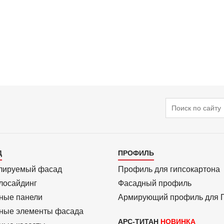
Поиск
алог
Каталог
Д
ПРОФИЛЬ
3
лиру­емый фасад
Профиль для гипсо­картона
ло­сайдинг
Фасадный профиль
ные панели
Армиру­ю­щий профиль для
ные элементы фасада
АРС-ТИТАН