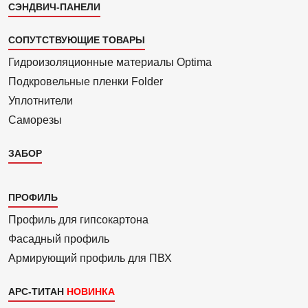
СЭНДВИЧ-ПАНЕЛИ
СОПУТСТВУЮЩИЕ ТОВАРЫ
Гидроизоля­ционные материалы Optima
Подкровель­ные пленки Folder
Уплотнители
Саморезы
ЗАБОР
Каталог
ПРОФИЛЬ
3
Профиль для гипсо­картона
Фасадный профиль
Армиру­ю­щий профиль для ПВХ
АРС-ТИТАН