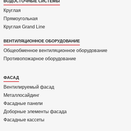
ВОДОСТОЧНЫЕ СИСТЕМЫ
Круглая
Прямоуголь­ная
Круглая Grand Line
ВЕНТИЛЯЦИОННОЕ ОБОРУДОВАНИЕ
Общеобменное вентиляционное оборудование
Противопожарное оборудование
Каталог
ФАСАД
2
Вентилиру­емый фасад
Металло­сайдинг
Фасадные панели
Доборные элементы фасада
Фасадные кассеты