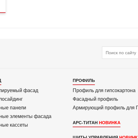
Поиск
алог
Каталог
Д
ПРОФИЛЬ
3
лиру­емый фасад
Профиль для гипсо­картона
ло­сайдинг
Фасадный профиль
ные панели
Армиру­ю­щий профиль для
ные элементы фасада
АРС-ТИТАН
ные кассеты
ЩИТЫ УПРАВЛЕНИЯ