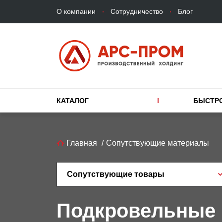
Верхнее
Перейти
О компании
Сотрудничество
Блог
меню
к
основному
содержанию
Основная
КАТАЛОГ
БЫСТР
навигация
Строка
Главная
Сопутствующие материалы
навигации
Сопутствующие товары
Подкровельные 