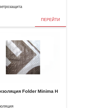
ветрозащита
ПЕРЕЙТИ
золяция Folder Minima H
золяция