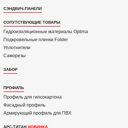
СЭНДВИЧ-ПАНЕЛИ
СОПУТСТВУЮЩИЕ ТОВАРЫ
Гидроизоля­ционные материалы Optima
Подкровель­ные пленки Folder
Уплотнители
Саморезы
ЗАБОР
Каталог
ПРОФИЛЬ
3
Профиль для гипсо­картона
Фасадный профиль
Армиру­ю­щий профиль для ПВХ
АРС-ТИТАН