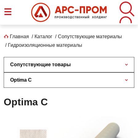
Перейти
☰
к
основному
содержанию
Строка
Главная
Каталог
Сопутствующие материалы
Гидроизоляционные материалы
навигации
Сопутствующие товары
Optima С
Optima С
Optima
С