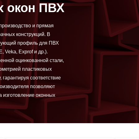
х окон ПВХ
производство и прямая
ачных конструкций. В
ирующий профиль для ПВХ
Veka, Exprof и др.).
енной оцинкованной стали,
ометрией пластиковых
, гарантируя соответствие
роизводителя позволяют
а изготовление оконных