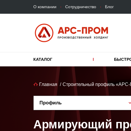
Верхнее
Перейти
О компании
Сотрудничество
Блог
меню
к
основному
содержанию
Основная
КАТАЛОГ
БЫСТР
навигация
Строка
Главная
Строительный профиль «АРС
навигации
Профиль
Армирующий п