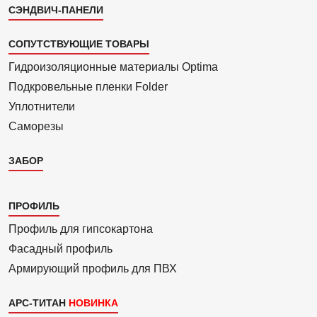
СЭНДВИЧ-ПАНЕЛИ
СОПУТСТВУЮЩИЕ ТОВАРЫ
Гидроизоля­ционные материалы Optima
Подкровель­ные пленки Folder
Уплотнители
Саморезы
ЗАБОР
Каталог
ПРОФИЛЬ
3
Профиль для гипсо­картона
Фасадный профиль
Армиру­ю­щий профиль для ПВХ
АРС-ТИТАН