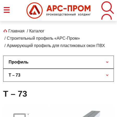
Перейти
☰
к
основному
содержанию
Строка
Главная
Каталог
Строительный профиль «АРС-Пром»
навигации
Армирующий профиль для пластиковых окон ПВХ
Профиль
T – 73
T – 73
T