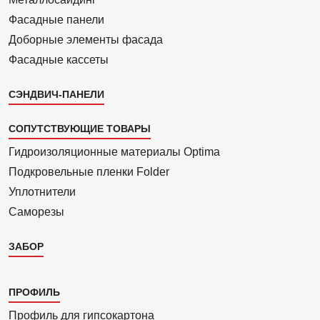
Фасадные панели
Доборные элементы фасада
Фасадные кассеты
СЭНДВИЧ-ПАНЕЛИ
СОПУТСТВУЮЩИЕ ТОВАРЫ
Гидроизоля­ционные материалы Optima
Подкровель­ные пленки Folder
Уплотнители
Саморезы
ЗАБОР
Каталог
ПРОФИЛЬ
3
Профиль для гипсо­картона