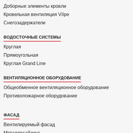
Доборные элементы кровли
Кровельная вентиляция Vilpe
Снегозадержатели
ВОДОСТОЧНЫЕ СИСТЕМЫ
Круглая
Прямоуголь­ная
Круглая Grand Line
ВЕНТИЛЯЦИОННОЕ ОБОРУДОВАНИЕ
Общеобменное вентиляционное оборудование
Противопожарное оборудование
Каталог
ФАСАД
2
Вентилиру­емый фасад
Металло­сайдинг