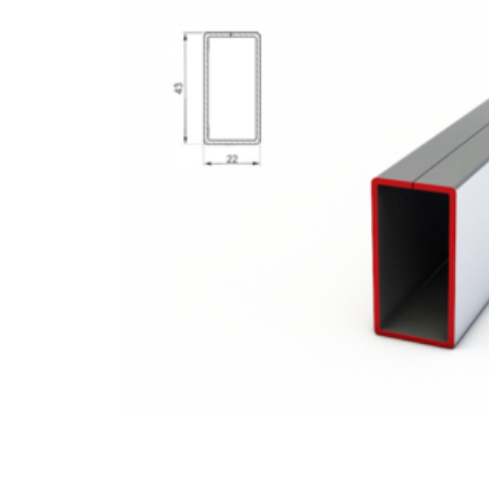
T
–
65