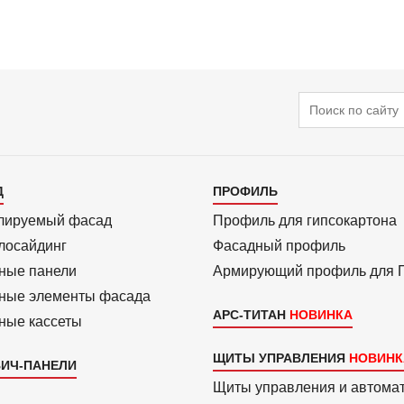
Поиск
алог
Каталог
Д
ПРОФИЛЬ
3
лиру­емый фасад
Профиль для гипсо­картона
ло­сайдинг
Фасадный профиль
ные панели
Армиру­ю­щий профиль для
ные элементы фасада
АРС-ТИТАН
ные кассеты
ЩИТЫ УПРАВЛЕНИЯ
ИЧ-ПАНЕЛИ
Щиты управления и автома