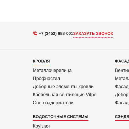
+7 (3452) 688-001
ЗАКАЗАТЬ ЗВОНОК
Каталог
Кат
КРОВЛЯ
ФАСА
1
2
Металлочерепица
Венти
Профнастил
Метал
Доборные элементы кровли
Фасад
Кровельная вентиляция Vilpe
Добор
Снегозадержатели
Фасад
ВОДОСТОЧНЫЕ СИСТЕМЫ
СЭНДВ
Круглая