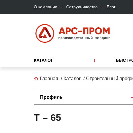
Верхнее
Перейти
О компании
Сотрудничество
Блог
меню
к
основному
содержанию
Основная
КАТАЛОГ
БЫСТР
навигация
Строка
Главная
Каталог
Строительный проф
навигации
Профиль
T – 65