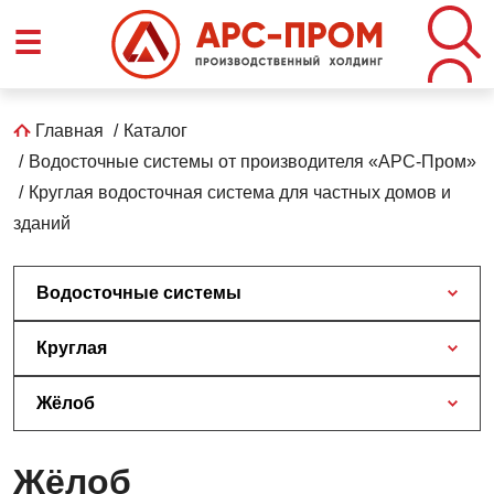
Перейти
☰
к
основному
содержанию
Строка
Главная
Каталог
Водосточные системы от производителя «АРС-Пром»
навигации
Круглая водосточная система для частных домов и
зданий
Водосточные системы
Круглая
Жёлоб
Жёлоб