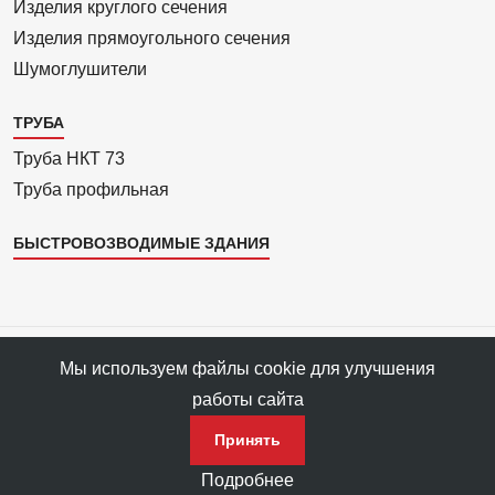
4
Изделия круглого сечения
Изделия прямоуголь­ного сечения
Шумоглушители
ТРУБА
Труба НКТ 73
Труба профильная
БЫСТРОВОЗВОДИМЫЕ ЗДАНИЯ
Все права защищены © 1993—2025 АРС-Пром, ПФ «АРС-Пром»
Мы используем файлы cookie для улучшения
Все права на материалы сайта принадлежат правообладателю ПФ
работы сайта
«АРС-Пром».
Политика конфиденциальности данных
Принять
Подробнее