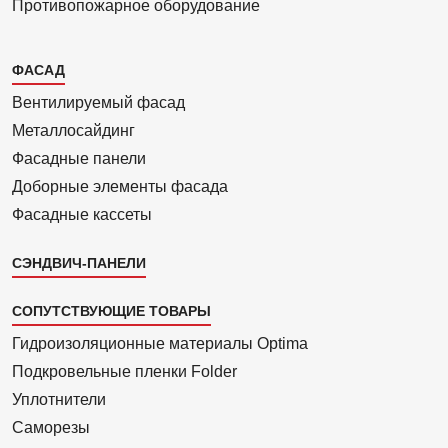
Противопожарное оборудование
Каталог
ФАСАД
2
Вентилиру­емый фасад
Металло­сайдинг
Фасадные панели
Доборные элементы фасада
Фасадные кассеты
СЭНДВИЧ-ПАНЕЛИ
СОПУТСТВУЮЩИЕ ТОВАРЫ
Гидроизоля­ционные материалы Optima
Подкровель­ные пленки Folder
Уплотнители
Саморезы