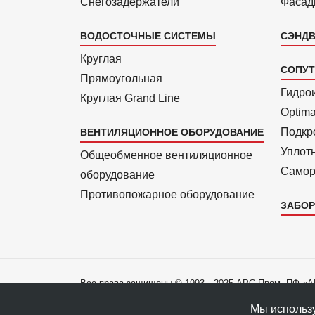
Снегозадержатели
Фасад
ВОДОСТОЧНЫЕ СИСТЕМЫ
СЭНДВ
Круглая
СОПУ
Прямоуголь­ная
Гидро
Круглая Grand Line
Optim
Подкро
ВЕНТИЛЯЦИОННОЕ ОБОРУДОВАНИЕ
Уплот
Общеобменное вентиляционное
Самор
оборудование
Противопожарное оборудование
ЗАБОР
Все права защищены © 1993—2025 АРС-Пром, ПФ «
Все права на материалы сайта принадлежат правооб
Мы использу
Политика конфиденциальности данных