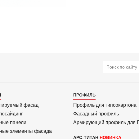
Поиск
алог
Каталог
Д
ПРОФИЛЬ
3
лиру­емый фасад
Профиль для гипсо­картона
ло­сайдинг
Фасадный профиль
ные панели
Армиру­ю­щий профиль для
ные элементы фасада
АРС-ТИТАН