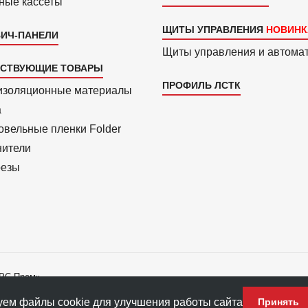
ные кассеты
ЩИТЫ УПРАВЛЕНИЯ
ИЧ-ПАНЕЛИ
Щиты управления и автома
ТСТВУЮЩИЕ ТОВАРЫ
ПРОФИЛЬ ЛСТК
изоля­ционные материалы
a
вель­ные пленки Folder
нители
езы
АРС-Пром»
ладателю ПФ «АРС-Пром».
ем файлы cookie для улучшения работы сайта
Принять