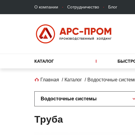
Верхнее
Перейти
О компании
Сотрудничество
Блог
меню
к
основному
содержанию
Основная
КАТАЛОГ
БЫСТР
навигация
Строка
Главная
Каталог
Водосточные систем
навигации
Водосточные системы
Труба