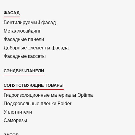
Каталог
ФАСАД
2
Вентилиру­емый фасад
Металло­сайдинг
Фасадные панели
Доборные элементы фасада
Фасадные кассеты
СЭНДВИЧ-ПАНЕЛИ
СОПУТСТВУЮЩИЕ ТОВАРЫ
Гидроизоля­ционные материалы Optima
Подкровель­ные пленки Folder
Уплотнители
Саморезы