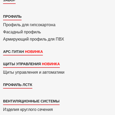
ЗАБОР
Каталог
ПРОФИЛЬ
3
Профиль для гипсо­картона
Фасадный профиль
Армиру­ю­щий профиль для ПВХ
АРС-ТИТАН
ЩИТЫ УПРАВЛЕНИЯ
Щиты управления и автоматики
ПРОФИЛЬ ЛСТК
Каталог
ВЕНТИЛЯЦИОННЫЕ СИСТЕМЫ
4
Изделия круглого сечения