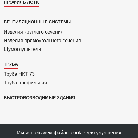
ПРОФИЛЬ ЛСТК
Каталог
ВЕНТИЛЯЦИОННЫЕ СИСТЕМЫ
4
Изделия круглого сечения
Изделия прямоуголь­ного сечения
Шумоглушители
ТРУБА
Труба НКТ 73
Труба профильная
БЫСТРОВОЗВОДИМЫЕ ЗДАНИЯ
Все права защищены © 1993—2025 АРС-Пром, ПФ «АРС-Пром»
Мы используем файлы cookie для улучшения
Все права на материалы сайта принадлежат правообладателю ПФ