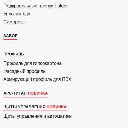
Подкровель­ные пленки Folder
Уплотнители
Саморезы
ЗАБОР
Каталог
ПРОФИЛЬ
3
Профиль для гипсо­картона
Фасадный профиль
Армиру­ю­щий профиль для ПВХ
АРС-ТИТАН
ЩИТЫ УПРАВЛЕНИЯ
Щиты управления и автоматики