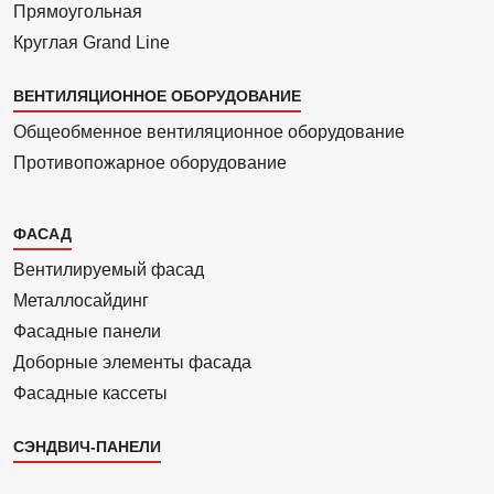
Прямоуголь­ная
Круглая Grand Line
ВЕНТИЛЯЦИОННОЕ ОБОРУДОВАНИЕ
Общеобменное вентиляционное оборудование
Противопожарное оборудование
Каталог
ФАСАД
2
Вентилиру­емый фасад
Металло­сайдинг
Фасадные панели
Доборные элементы фасада
Фасадные кассеты
СЭНДВИЧ-ПАНЕЛИ