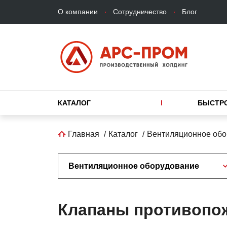
Верхнее
Перейти
О компании
Сотрудничество
Блог
меню
к
основному
содержанию
Основная
КАТАЛОГ
БЫСТР
навигация
Строка
Главная
Каталог
Вентиляционное обо
навигации
Вентиляционное оборудование
Клапаны противопож