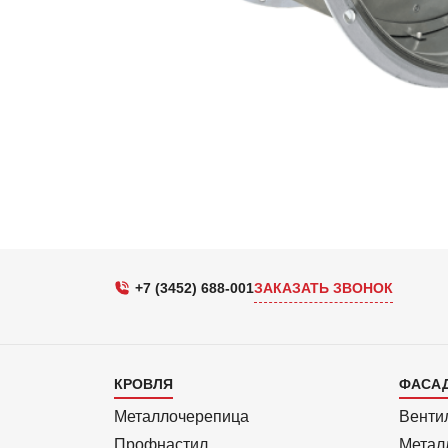
+7 (3452) 688-001
ЗАКАЗАТЬ ЗВОНОК
Каталог
Кат
КРОВЛЯ
ФАСА
1
2
Металлочерепица
Венти
Профнастил
Метал