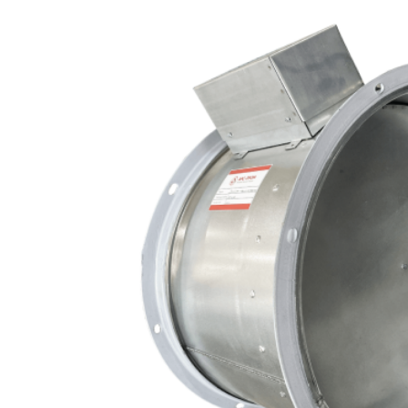
Клапаны
противопожарные
круглые
УКД
3
ЕI120