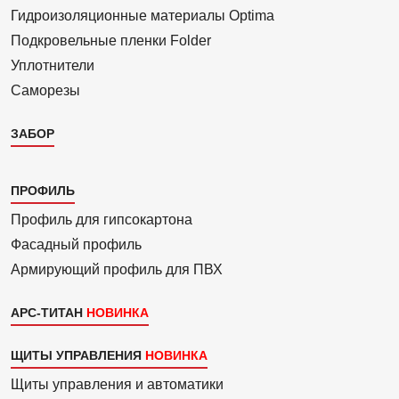
Гидроизоля­ционные материалы Optima
Подкровель­ные пленки Folder
Уплотнители
Саморезы
ЗАБОР
Каталог
ПРОФИЛЬ
3
Профиль для гипсо­картона
Фасадный профиль
Армиру­ю­щий профиль для ПВХ
АРС-ТИТАН
ЩИТЫ УПРАВЛЕНИЯ
Щиты управления и автоматики