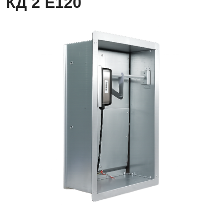
КД 2 Е120
Клапаны
дымоудаления
КД
2
Е120