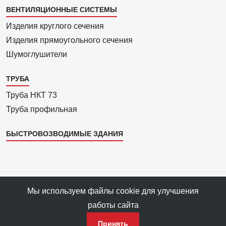
Каталог
ВЕНТИЛЯЦИОННЫЕ СИСТЕМЫ
4
Изделия круглого сечения
Изделия прямоуголь­ного сечения
Шумоглушители
ТРУБА
Труба НКТ 73
Труба профильная
БЫСТРОВОЗВОДИМЫЕ ЗДАНИЯ
Все права защищены © 1993—2025 АРС-Пром, ПФ «АРС-Пром»
Мы используем файлы cookie для улучшения
Все права на материалы сайта принадлежат правообладателю ПФ
работы сайта
«АРС-Пром».
Политика конфиденциальности данных
Принять