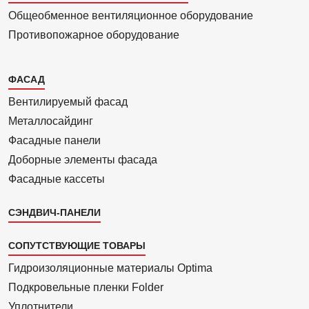
Общеобменное вентиляционное оборудование
Противопожарное оборудование
Каталог
ФАСАД
2
Вентилиру­емый фасад
Металло­сайдинг
Фасадные панели
Доборные элементы фасада
Фасадные кассеты
СЭНДВИЧ-ПАНЕЛИ
СОПУТСТВУЮЩИЕ ТОВАРЫ
Гидроизоля­ционные материалы Optima
Подкровель­ные пленки Folder
Уплотнители