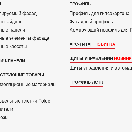
алог
Каталог
Д
ПРОФИЛЬ
3
лиру­емый фасад
Профиль для гипсо­картона
ло­сайдинг
Фасадный профиль
ные панели
Армиру­ю­щий профиль для
ные элементы фасада
АРС-ТИТАН
ные кассеты
ЩИТЫ УПРАВЛЕНИЯ
ИЧ-ПАНЕЛИ
Щиты управления и автома
ТСТВУЮЩИЕ ТОВАРЫ
ПРОФИЛЬ ЛСТК
изоля­ционные материалы
a
вель­ные пленки Folder
нители
езы