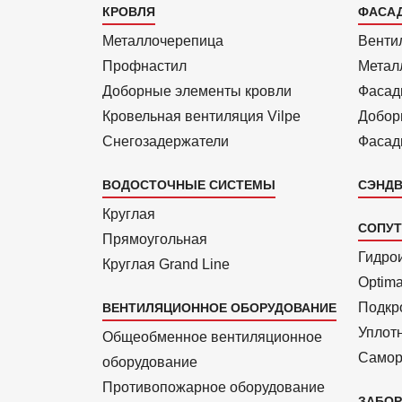
Каталог
Кат
КРОВЛЯ
ФАСА
1
2
Металлочерепица
Венти
Профнастил
Метал
Доборные элементы кровли
Фасад
Кровельная вентиляция Vilpe
Добор
Снегозадержатели
Фасад
ВОДОСТОЧНЫЕ СИСТЕМЫ
СЭНДВ
Круглая
СОПУ
Прямоуголь­ная
Гидро
Круглая Grand Line
Optim
Подкро
ВЕНТИЛЯЦИОННОЕ ОБОРУДОВАНИЕ
Уплот
Общеобменное вентиляционное
Самор
оборудование
Противопожарное оборудование
ЗАБОР