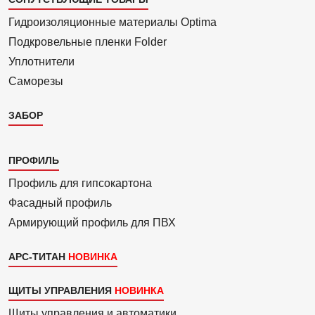
Гидроизоля­ционные материалы Optima
Подкровель­ные пленки Folder
Уплотнители
Саморезы
ЗАБОР
Каталог
ПРОФИЛЬ
3
Профиль для гипсо­картона
Фасадный профиль
Армиру­ю­щий профиль для ПВХ
АРС-ТИТАН
ЩИТЫ УПРАВЛЕНИЯ
Щиты управления и автоматики