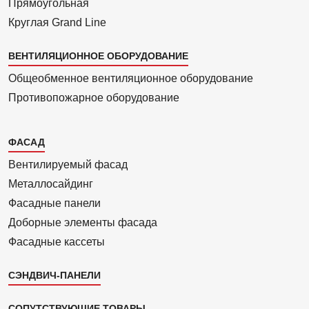
Прямоуголь­ная
Круглая Grand Line
ВЕНТИЛЯЦИОННОЕ ОБОРУДОВАНИЕ
Общеобменное вентиляционное оборудование
Противопожарное оборудование
Каталог
ФАСАД
2
Вентилиру­емый фасад
Металло­сайдинг
Фасадные панели
Доборные элементы фасада
Фасадные кассеты
СЭНДВИЧ-ПАНЕЛИ
СОПУТСТВУЮЩИЕ ТОВАРЫ