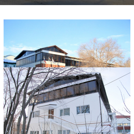
Мансардный
этаж
«ЛЕКС»