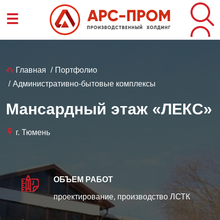
Перейти
☰
к
основному
содержанию
Строка
Главная
Портфолио
Административно-бытовые комплексы
навигации
Мансардный этаж «ЛЕКС»
г. Тюмень
ОБЪЕМ РАБОТ
проектирование, производство ЛСТК