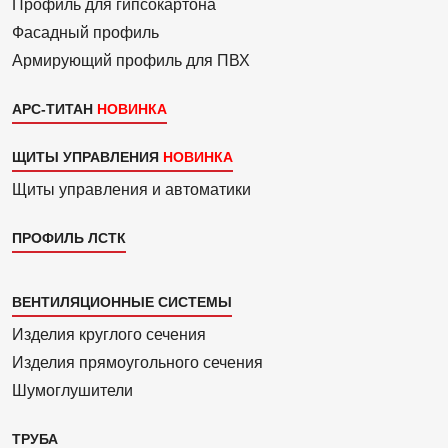
3
Профиль для гипсо­картона
Фасадный профиль
Армиру­ю­щий профиль для ПВХ
АРС-ТИТАН
ЩИТЫ УПРАВЛЕНИЯ
Щиты управления и автоматики
ПРОФИЛЬ ЛСТК
Каталог
ВЕНТИЛЯЦИОННЫЕ СИСТЕМЫ
4
Изделия круглого сечения
Изделия прямоуголь­ного сечения
Шумоглушители
ТРУБА