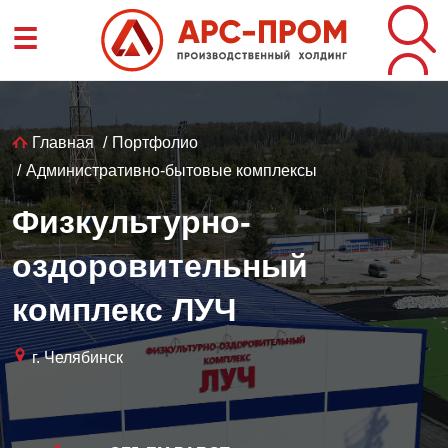
Перейти
☰
к
основному
содержанию
Строка
Главная
Портфолио
Административно-бытовые комплексы
навигации
Физкультурно-
оздоровительный
комплекс ЛУЧ
г. Челябинск