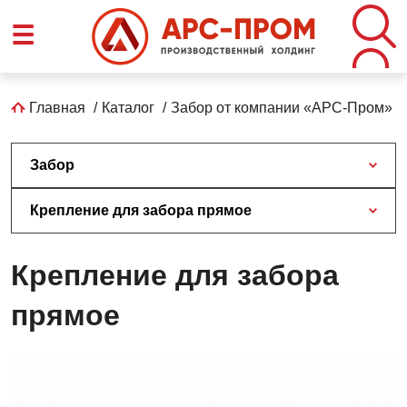
Перейти
☰
к
основному
содержанию
Строка
Главная
Каталог
Забор от компании «АРС-Пром»
навигации
Забор
Крепление для забора прямое
Крепление для забора
прямое
Крепление
для