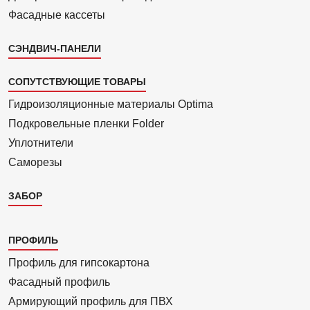
Фасадные кассеты
СЭНДВИЧ-ПАНЕЛИ
СОПУТСТВУЮЩИЕ ТОВАРЫ
Гидроизоля­ционные материалы Optima
Подкровель­ные пленки Folder
Уплотнители
Саморезы
ЗАБОР
Каталог
ПРОФИЛЬ
3
Профиль для гипсо­картона
Фасадный профиль
Армиру­ю­щий профиль для ПВХ