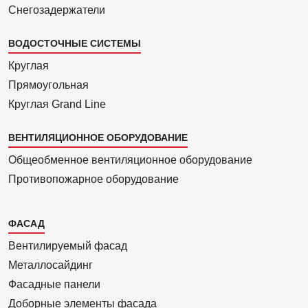
Снегозадержатели
ВОДОСТОЧНЫЕ СИСТЕМЫ
Круглая
Прямоуголь­ная
Круглая Grand Line
ВЕНТИЛЯЦИОННОЕ ОБОРУДОВАНИЕ
Общеобменное вентиляционное оборудование
Противопожарное оборудование
Каталог
ФАСАД
2
Вентилиру­емый фасад
Металло­сайдинг
Фасадные панели
Доборные элементы фасада