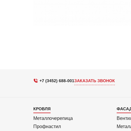
+7 (3452) 688-001
ЗАКАЗАТЬ ЗВОНОК
Каталог
Кат
КРОВЛЯ
ФАСА
1
2
Металлочерепица
Венти
Профнастил
Метал