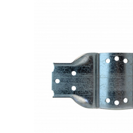
Крепление
для
забора
круглое