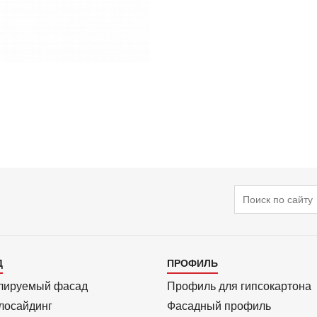
Поиск
алог
Каталог
Д
ПРОФИЛЬ
3
лиру­емый фасад
Профиль для гипсо­картона
ло­сайдинг
Фасадный профиль