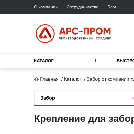
Верхнее
Перейти
О компании
Сотрудничество
Блог
меню
к
основному
содержанию
Основная
КАТАЛОГ
БЫСТР
навигация
Строка
Главная
Каталог
Забор от компании 
навигации
Забор
Крепление для забо