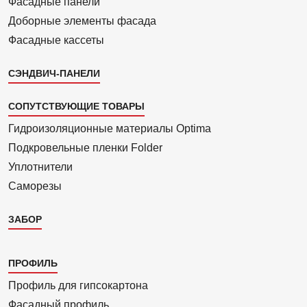
Фасадные панели
Доборные элементы фасада
Фасадные кассеты
СЭНДВИЧ-ПАНЕЛИ
СОПУТСТВУЮЩИЕ ТОВАРЫ
Гидроизоля­ционные материалы Optima
Подкровель­ные пленки Folder
Уплотнители
Саморезы
ЗАБОР
Каталог
ПРОФИЛЬ
3
Профиль для гипсо­картона
Фасадный профиль