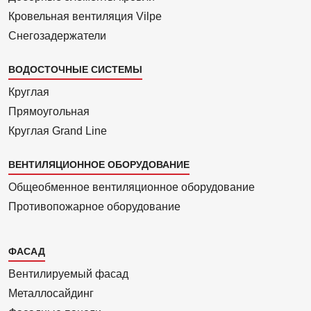
Кровельная вентиляция Vilpe
Снегозадержатели
ВОДОСТОЧНЫЕ СИСТЕМЫ
Круглая
Прямоуголь­ная
Круглая Grand Line
ВЕНТИЛЯЦИОННОЕ ОБОРУДОВАНИЕ
Общеобменное вентиляционное оборудование
Противопожарное оборудование
Каталог
ФАСАД
2
Вентилиру­емый фасад
Металло­сайдинг