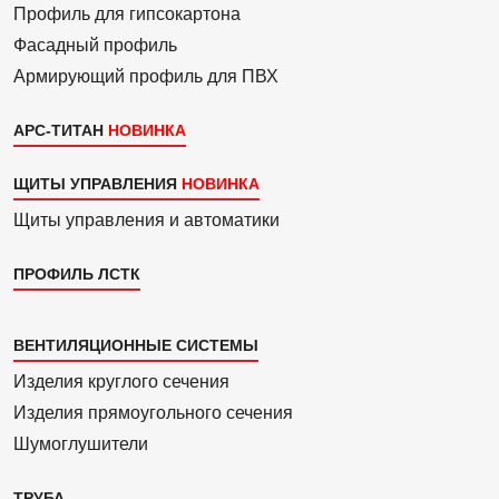
3
Профиль для гипсо­картона
Фасадный профиль
Армиру­ю­щий профиль для ПВХ
АРС-ТИТАН
ЩИТЫ УПРАВЛЕНИЯ
Щиты управления и автоматики
ПРОФИЛЬ ЛСТК
Каталог
ВЕНТИЛЯЦИОННЫЕ СИСТЕМЫ
4
Изделия круглого сечения
Изделия прямоуголь­ного сечения
Шумоглушители
ТРУБА