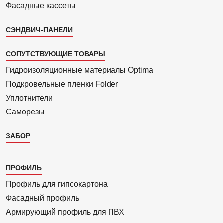
Фасадные кассеты
СЭНДВИЧ-ПАНЕЛИ
СОПУТСТВУЮЩИЕ ТОВАРЫ
Гидроизоля­ционные материалы Optima
Подкровель­ные пленки Folder
Уплотнители
Саморезы
ЗАБОР
Каталог
ПРОФИЛЬ
3
Профиль для гипсо­картона
Фасадный профиль
Армиру­ю­щий профиль для ПВХ