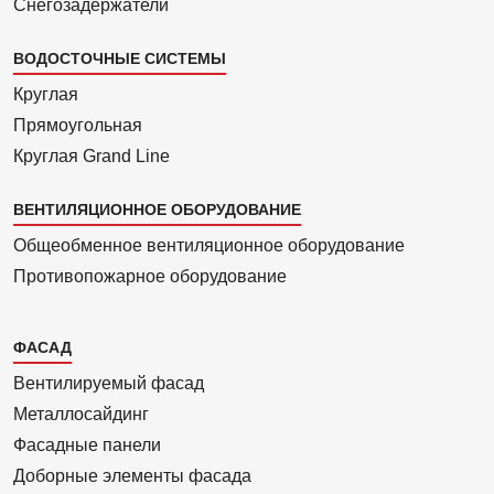
Снегозадержатели
ВОДОСТОЧНЫЕ СИСТЕМЫ
Круглая
Прямоуголь­ная
Круглая Grand Line
ВЕНТИЛЯЦИОННОЕ ОБОРУДОВАНИЕ
Общеобменное вентиляционное оборудование
Противопожарное оборудование
Каталог
ФАСАД
2
Вентилиру­емый фасад
Металло­сайдинг
Фасадные панели
Доборные элементы фасада