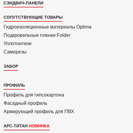
СЭНДВИЧ-ПАНЕЛИ
СОПУТСТВУЮЩИЕ ТОВАРЫ
Гидроизоля­ционные материалы Optima
Подкровель­ные пленки Folder
Уплотнители
Саморезы
ЗАБОР
Каталог
ПРОФИЛЬ
3
Профиль для гипсо­картона
Фасадный профиль
Армиру­ю­щий профиль для ПВХ
АРС-ТИТАН