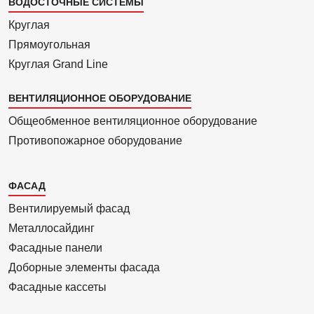
ВОДОСТОЧНЫЕ СИСТЕМЫ
Круглая
Прямоуголь­ная
Круглая Grand Line
ВЕНТИЛЯЦИОННОЕ ОБОРУДОВАНИЕ
Общеобменное вентиляционное оборудование
Противопожарное оборудование
Каталог
ФАСАД
2
Вентилиру­емый фасад
Металло­сайдинг
Фасадные панели
Доборные элементы фасада
Фасадные кассеты