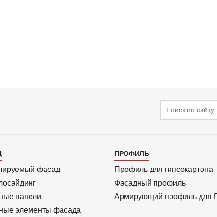
Поиск
алог
Каталог
Д
ПРОФИЛЬ
3
лиру­емый фасад
Профиль для гипсо­картона
ло­сайдинг
Фасадный профиль
ные панели
Армиру­ю­щий профиль для
ные элементы фасада