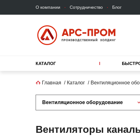
Верхнее
Перейти
О компании
Сотрудничество
Блог
меню
к
основному
содержанию
Основная
КАТАЛОГ
БЫСТР
навигация
Строка
Главная
Каталог
Вентиляционное обо
навигации
Вентиляционное оборудование
Вентиляторы канал