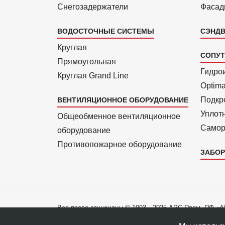
Снегозадержатели
Фасад
ВОДОСТОЧНЫЕ СИСТЕМЫ
СЭНДВ
Круглая
СОПУ
Прямоуголь­ная
Гидро
Круглая Grand Line
Optim
Подкро
ВЕНТИЛЯЦИОННОЕ ОБОРУДОВАНИЕ
Уплот
Общеобменное вентиляционное
Самор
оборудование
Противопожарное оборудование
ЗАБОР
Все права защищены © 1993—2025 АРС-Пром, ПФ «
Все права на материалы сайта принадлежат правооб