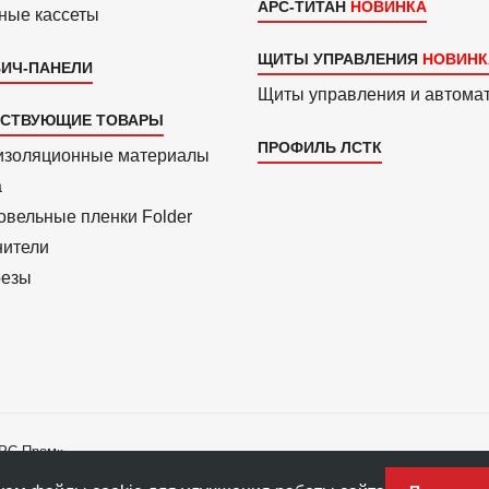
АРС-ТИТАН
ные кассеты
ЩИТЫ УПРАВЛЕНИЯ
ИЧ-ПАНЕЛИ
Щиты управления и автома
ТСТВУЮЩИЕ ТОВАРЫ
ПРОФИЛЬ ЛСТК
изоля­ционные материалы
a
вель­ные пленки Folder
нители
езы
АРС-Пром»
ладателю ПФ «АРС-Пром».