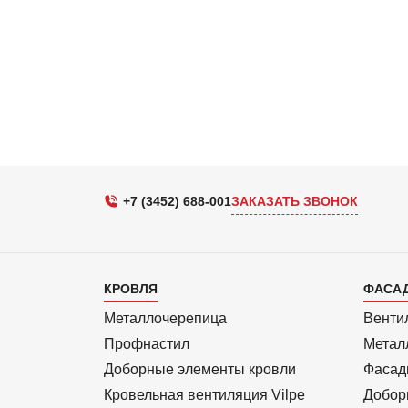
+7 (3452) 688-001
ЗАКАЗАТЬ ЗВОНОК
Каталог
Кат
КРОВЛЯ
ФАСА
1
2
Металлочерепица
Венти
Профнастил
Метал
Доборные элементы кровли
Фасад
Кровельная вентиляция Vilpe
Добор