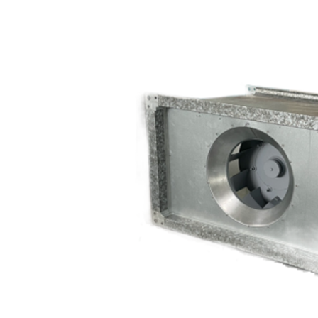
Вентиляторы
канальные
со
свободным
колесом
«ВК-
СК»