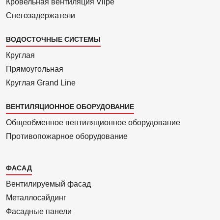
Кровельная вентиляция Vilpe
Снегозадержатели
ВОДОСТОЧНЫЕ СИСТЕМЫ
Круглая
Прямоуголь­ная
Круглая Grand Line
ВЕНТИЛЯЦИОННОЕ ОБОРУДОВАНИЕ
Общеобменное вентиляционное оборудование
Противопожарное оборудование
Каталог
ФАСАД
2
Вентилиру­емый фасад
Металло­сайдинг
Фасадные панели