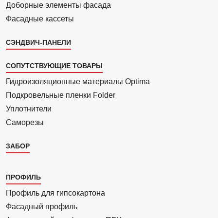
Доборные элементы фасада
Фасадные кассеты
СЭНДВИЧ-ПАНЕЛИ
СОПУТСТВУЮЩИЕ ТОВАРЫ
Гидроизоля­ционные материалы Optima
Подкровель­ные пленки Folder
Уплотнители
Саморезы
ЗАБОР
Каталог
ПРОФИЛЬ
3
Профиль для гипсо­картона
Фасадный профиль