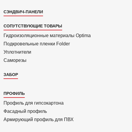
СЭНДВИЧ-ПАНЕЛИ
СОПУТСТВУЮЩИЕ ТОВАРЫ
Гидроизоля­ционные материалы Optima
Подкровель­ные пленки Folder
Уплотнители
Саморезы
ЗАБОР
Каталог
ПРОФИЛЬ
3
Профиль для гипсо­картона
Фасадный профиль
Армиру­ю­щий профиль для ПВХ