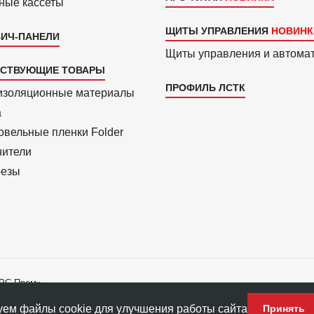
ные кассеты
ЩИТЫ УПРАВЛЕНИЯ
ИЧ-ПАНЕЛИ
Щиты управления и автома
ТСТВУЮЩИЕ ТОВАРЫ
ПРОФИЛЬ ЛСТК
изоля­ционные материалы
a
вель­ные пленки Folder
нители
езы
АРС-Пром»
ладателю ПФ «АРС-Пром».
ем файлы cookie для улучшения работы сайта
Принять