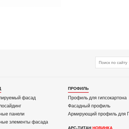
Поиск
алог
Каталог
Д
ПРОФИЛЬ
3
лиру­емый фасад
Профиль для гипсо­картона
ло­сайдинг
Фасадный профиль
ные панели
Армиру­ю­щий профиль для
ные элементы фасада
АРС-ТИТАН