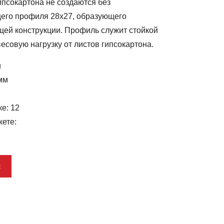
ипсокартона не создаются без
его профиля 28х27, образующего
щей конструкции. Профиль служит стойкой
весовую нагрузку от листов гипсокартона.
и
 мм
е: 12
кете:
к