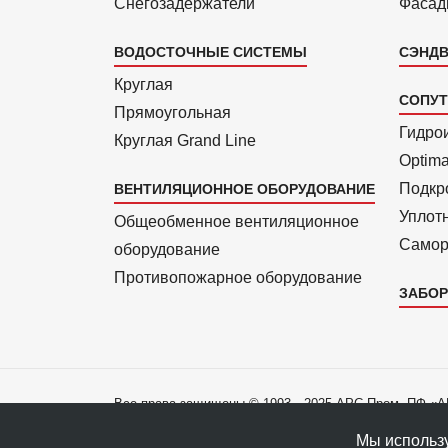
Снегозадержатели
Фасад
ВОДОСТОЧНЫЕ СИСТЕМЫ
СЭНДВ
Круглая
СОПУ
Прямоуголь­ная
Гидро
Круглая Grand Line
Optim
Подкро
ВЕНТИЛЯЦИОННОЕ ОБОРУДОВАНИЕ
Уплот
Общеобменное вентиляционное
Самор
оборудование
Противопожарное оборудование
ЗАБОР
Все права защищены © 1993—2025 АРС-Пром, ПФ «
Все права на материалы сайта принадлежат правооб
Мы использу
Политика конфиденциальности данных