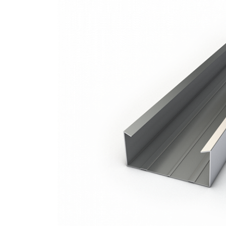
Профиль
потолочный
60х27