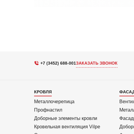
+7 (3452) 688-001
ЗАКАЗАТЬ ЗВОНОК
Каталог
Кат
КРОВЛЯ
ФАСА
1
2
Металлочерепица
Венти
Профнастил
Метал
Доборные элементы кровли
Фасад
Кровельная вентиляция Vilpe
Добор