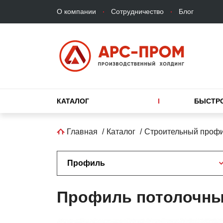
Верхнее
Перейти
О компании
Сотрудничество
Блог
меню
к
основному
содержанию
Основная
КАТАЛОГ
БЫСТР
навигация
Строка
Главная
Каталог
Строительный проф
навигации
Профиль
Профиль потолочны