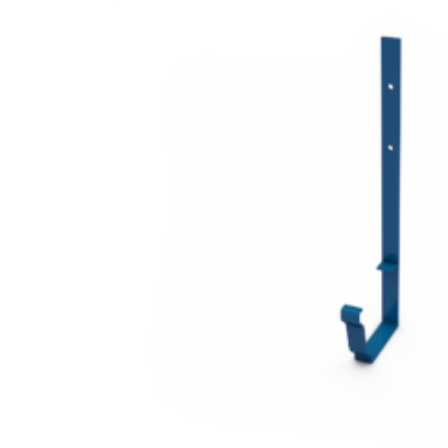
Крепление
для
желоба