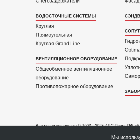
Снегозадержатели
Фасад
ВОДОСТОЧНЫЕ СИСТЕМЫ
СЭНДВ
Круглая
СОПУ
Прямоуголь­ная
Гидро
Круглая Grand Line
Optim
Подкро
ВЕНТИЛЯЦИОННОЕ ОБОРУДОВАНИЕ
Уплот
Общеобменное вентиляционное
Самор
оборудование
Противопожарное оборудование
ЗАБОР
Все права защищены © 1993—2025 АРС-Пром, ПФ «
Все права на материалы сайта принадлежат правооб
Мы использу
Политика конфиденциальности данных