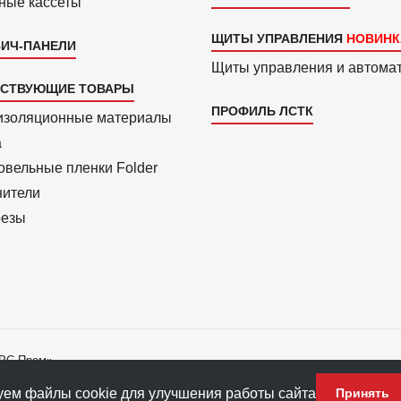
ные кассеты
ЩИТЫ УПРАВЛЕНИЯ
ИЧ-ПАНЕЛИ
Щиты управления и автома
ТСТВУЮЩИЕ ТОВАРЫ
ПРОФИЛЬ ЛСТК
изоля­ционные материалы
a
вель­ные пленки Folder
нители
езы
АРС-Пром»
ладателю ПФ «АРС-Пром».
ем файлы cookie для улучшения работы сайта
Принять