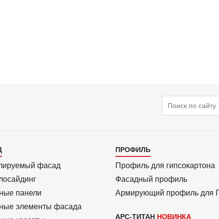
Поиск
алог
Каталог
Д
ПРОФИЛЬ
3
лиру­емый фасад
Профиль для гипсо­картона
ло­сайдинг
Фасадный профиль
ные панели
Армиру­ю­щий профиль для
ные элементы фасада
АРС-ТИТАН