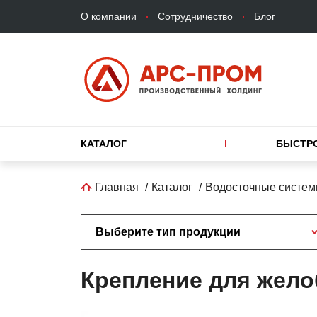
Верхнее
Перейти
О компании
Сотрудничество
Блог
меню
к
основному
содержанию
Основная
КАТАЛОГ
БЫСТР
навигация
Строка
Главная
Каталог
Водосточные систем
навигации
Выберите тип продукции
Крепление для жело