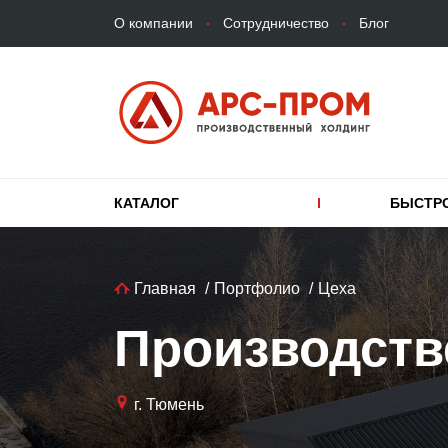
Верхнее
Перейти
О компании
Сотрудничество
Блог
меню
к
основному
содержанию
Основная
КАТАЛОГ
БЫСТР
навигация
Строка
Главная
Портфолио
Цеха
навигации
Производств
г. Тюмень