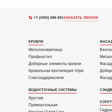
+7 (3452) 688-001
ЗАКАЗАТЬ ЗВОНОК
Каталог
Кат
КРОВЛЯ
ФАСА
1
2
Металлочерепица
Венти
Профнастил
Метал
Доборные элементы кровли
Фасад
Кровельная вентиляция Vilpe
Добор
Снегозадержатели
Фасад
ВОДОСТОЧНЫЕ СИСТЕМЫ
СЭНДВ
Круглая
СОПУ
Прямоуголь­ная
Гидро
Круглая Grand Line