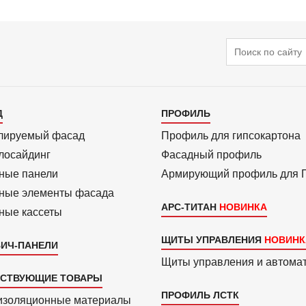
Поиск
алог
Каталог
Д
ПРОФИЛЬ
3
лиру­емый фасад
Профиль для гипсо­картона
ло­сайдинг
Фасадный профиль
ные панели
Армиру­ю­щий профиль для
ные элементы фасада
АРС-ТИТАН
ные кассеты
ЩИТЫ УПРАВЛЕНИЯ
ИЧ-ПАНЕЛИ
Щиты управления и автома
ТСТВУЮЩИЕ ТОВАРЫ
ПРОФИЛЬ ЛСТК
изоля­ционные материалы