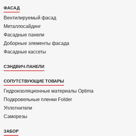
Каталог
ФАСАД
2
Вентилиру­емый фасад
Металло­сайдинг
Фасадные панели
Доборные элементы фасада
Фасадные кассеты
СЭНДВИЧ-ПАНЕЛИ
СОПУТСТВУЮЩИЕ ТОВАРЫ
Гидроизоля­ционные материалы Optima
Подкровель­ные пленки Folder
Уплотнители
Саморезы
ЗАБОР