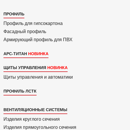
Каталог
ПРОФИЛЬ
3
Профиль для гипсо­картона
Фасадный профиль
Армиру­ю­щий профиль для ПВХ
АРС-ТИТАН
ЩИТЫ УПРАВЛЕНИЯ
Щиты управления и автоматики
ПРОФИЛЬ ЛСТК
Каталог
ВЕНТИЛЯЦИОННЫЕ СИСТЕМЫ
4
Изделия круглого сечения
Изделия прямоуголь­ного сечения