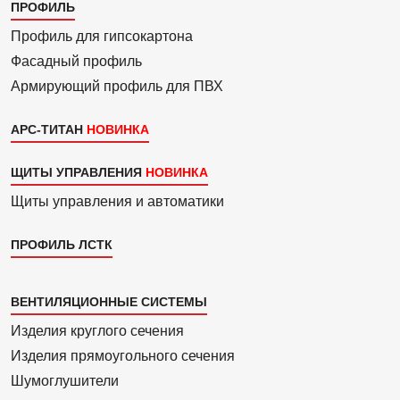
Каталог
ПРОФИЛЬ
3
Профиль для гипсо­картона
Фасадный профиль
Армиру­ю­щий профиль для ПВХ
АРС-ТИТАН
ЩИТЫ УПРАВЛЕНИЯ
Щиты управления и автоматики
ПРОФИЛЬ ЛСТК
Каталог
ВЕНТИЛЯЦИОННЫЕ СИСТЕМЫ
4
Изделия круглого сечения
Изделия прямоуголь­ного сечения
Шумоглушители