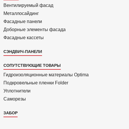
2
Вентилиру­емый фасад
Металло­сайдинг
Фасадные панели
Доборные элементы фасада
Фасадные кассеты
СЭНДВИЧ-ПАНЕЛИ
СОПУТСТВУЮЩИЕ ТОВАРЫ
Гидроизоля­ционные материалы Optima
Подкровель­ные пленки Folder
Уплотнители
Саморезы
ЗАБОР